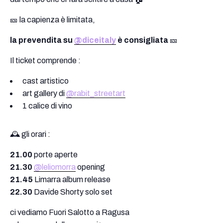
🎫 la capienza è limitata,
la prevendita su
@diceitaly
è consigliata
🎫
Il ticket comprende :
⁠ ⁠cast artistico
⁠ ⁠art gallery di
@rabit_streetart
⁠ ⁠1 calice di vino
🕰️ gli orari :
21.00
porte aperte
21.30
@leliomorra
opening
21.45
Limarra album release
22.30
Davide Shorty solo set
ci vediamo Fuori Salotto a Ragusa