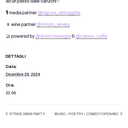
ad un passo dalle canzoni
✨
🎙️ media partner
@ragusa_abbogghia
🍷 wine partner
@firriato_winery
🤝 powered by
@dufercoenergia
&
@campo_caffe
DETTAGLI
Data:
Dicembre 29, 2024
Ora:
21:00
STRIKE XMAS PARTY
MUSIC – POETRY – COMEDY OPEN MIC