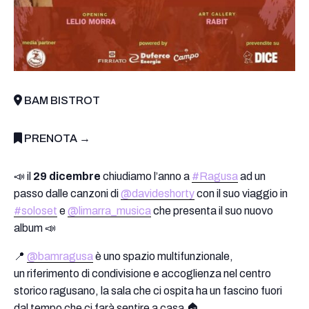
BAM BISTROT
PRENOTA →
📣 il
29 dicembre
chiudiamo l’anno a
#Ragusa
ad un
passo dalle canzoni di
@davideshorty
con il suo viaggio in
#soloset
e
@limarra_musica
che presenta il suo nuovo
album 📣
📍
@bamragusa
è uno spazio multifunzionale,
un riferimento di condivisione e accoglienza nel centro
storico ragusano, la sala che ci ospita ha un fascino fuori
dal tempo che ci farà sentire a casa 🏠